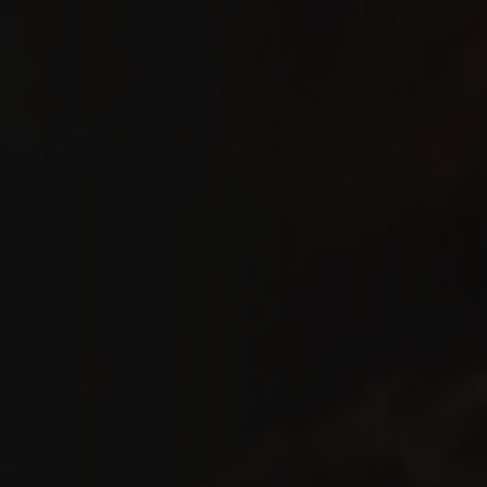
Tea time
Wine/Beer Time
Food on wood