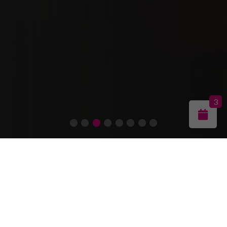
3
Alles wat bij Madame Délicieux gegeten en
gedronken wordt moet een genot zijn. Proef
onze lekkere dranken en bourgondische
gerechten. Bij ons kun je stijlvol genieten van
een kop koffie, lunch, high tea of diner in de