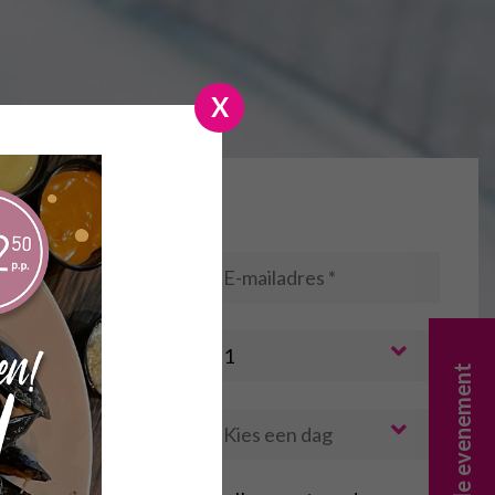
X
erveren