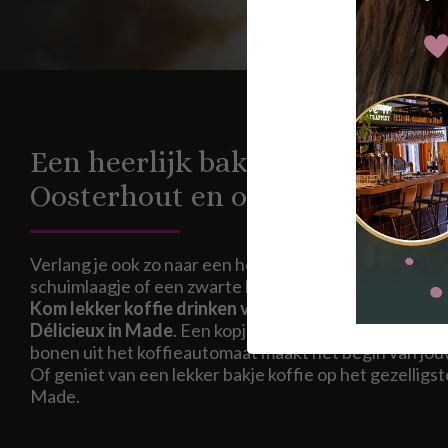
Een heerlijk bakje koffie drinke
Oosterhout en omgeving
Verlang je ook zo naar een heerlijke cappuccino met h
schuimlaagje of een zwarte koffie met huisgemaakt ge
Kom lekker koffie drinken vlakbij Oosterhout, bij 
Délicieux in Made
. Een kopje koffie drinken met vers
bonen uit het koffieautomaat maakt het begin van jo
Of geniet van een lekker bakje koffie op het gezelligst
Made.