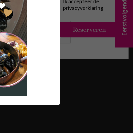
Eerstvolgende evenement
Ik accepteer de
privacyverklaring
 time
Reserveren
e/Beer Time
d on wood