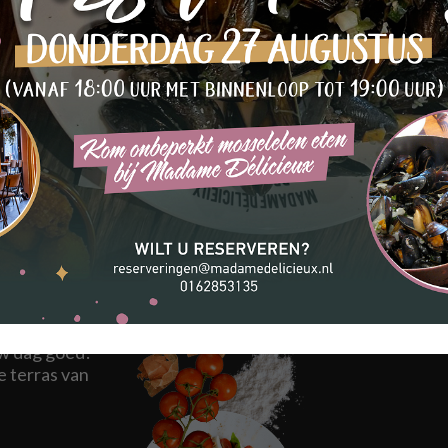
Tea
Win
Foo
n in
et perfecte
bak erbij?
Madame
 gebrande
uw dag goed!
e terras van