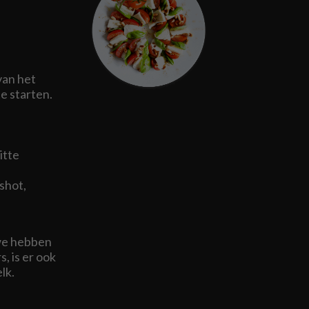
van het
e starten.
itte
shot,
, we hebben
, is er ook
lk.