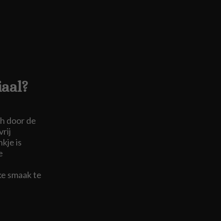
aal?
ch door de
rij
kje is
e
ke smaak te