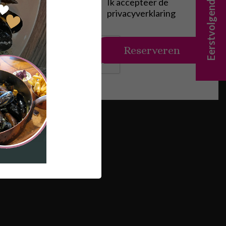
Eerstvolgende evenement
Ik accepteer de
privacyverklaring
 time
Reserveren
e/Beer Time
d on wood