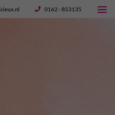
ieux.nl
0162 - 853135