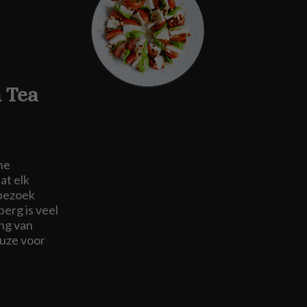
 Tea
ne
at elk
 bezoek
erg is veel
ing van
euze voor