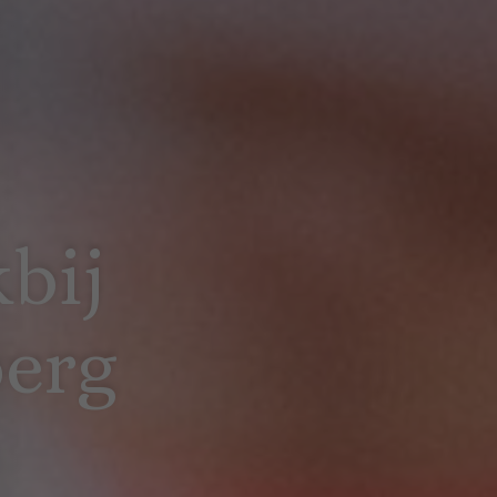
bij
berg