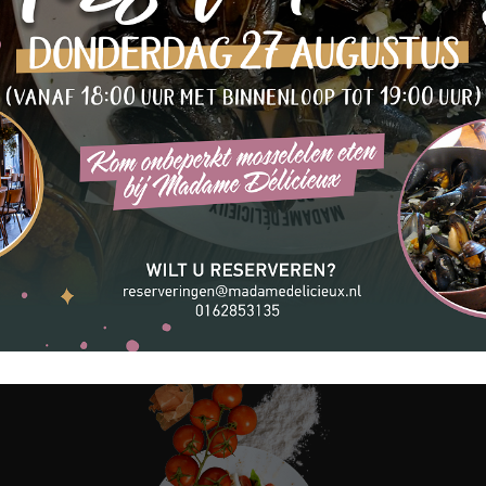
Tea
Win
Foo
nberg
?
Stap
eux, waar we
igh tea-
 nabijgelegen
 tea.