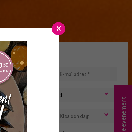
X
erveren