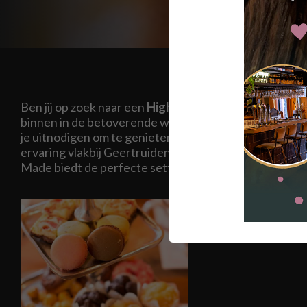
Ben jij op zoek naar een
High Tea
dichtbij
Geertruide
binnen in de betoverende wereld van Madame Délici
je uitnodigen om te genieten van een onvergetelijke h
ervaring vlakbij Geertruidenberg. Onze locatie in het
Made biedt de perfecte setting voor een speciale high