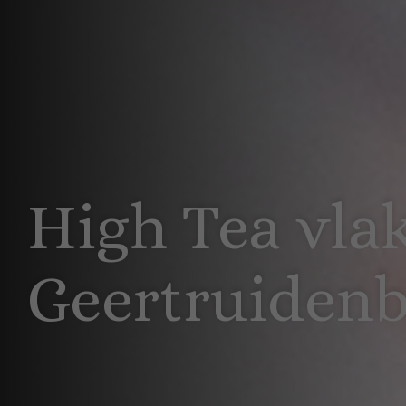
High Tea vlak
Geertruiden