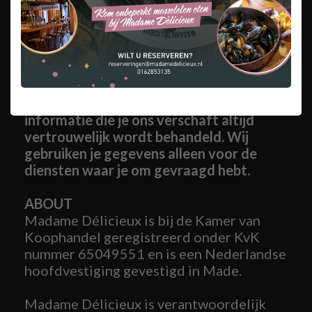
Home
Privacyverklaring
Madame Délicieux respecteert de privacy
van alle gebruikers van haar website en
zorgt ervoor dat de persoonlijke
informatie die je ons verschaft altijd
vertrouwelijk wordt behandeld. Wij
gebruiken je gegevens alleen voor de
diensten waar je om gevraagd hebt.
ABOUT
Madame Délicieux is bij de Kamer van
Koophandel geregistreerd onder KvK
nummer 65049551 en is een Nederlandse
hoofdvestiging gevestigd in Made.
Madame Délicieux is verantwoordelijk