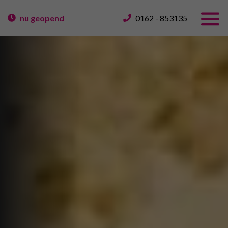
nu geopend
0162 - 853135