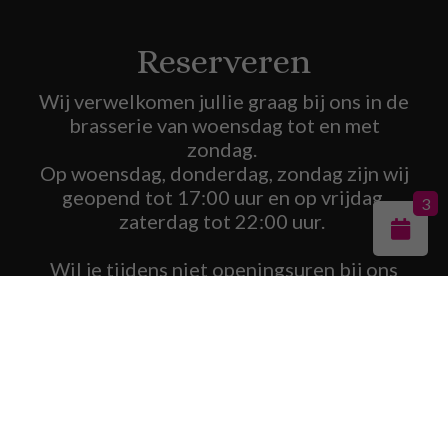
Reserveren
Wij verwelkomen jullie graag bij ons in de
brasserie van woensdag tot en met
zondag.
Op woensdag, donderdag, zondag zijn wij
geopend tot 17:00 uur en op vrijdag,
3
zaterdag tot 22:00 uur.
Wil je tijdens niet openingsuren bij ons
komen eten/borrelen/feesten met een
groepje of groter gezelschap? Aarzel niet
om met ons contact op te nemen. We
kijken graag mee wat de mogelijkheden
hierin zijn en maken een passend
voorstel!