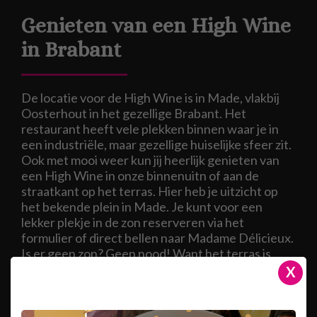
Genieten van een High Wine
in Brabant
De locatie voor de High Wine is in Made, vlakbij
Oosterhout in het gezellige Brabant. Het
restaurant heeft vele plekken binnen waar je in
een industriële, maar gezellige huiselijke sfeer zit.
Ook met mooi weer kun jij heerlijk genieten van
een High Wine in onze binnenuitn of aan de
straatkant op het terras. Hier heb je uitzicht op
het bekende plein in Made. Je kunt voor een
lekker plekje in de zon reserveren via het
formulier of direct bellen naar Madame Délicieux.
Is er geen zon? Geen nood! Want het terras is
altijd overdekt en verwarmd.
X