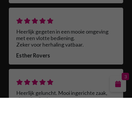
Heerlijk gegeten in een mooie omgeving
met een vlotte bediening.
Zeker voor herhaling vatbaar.
Esther Rovers
3
Heerlijk geluncht. Mooi ingerichte zaak,
vlotte bediening.
Anita62
Ervaringen en