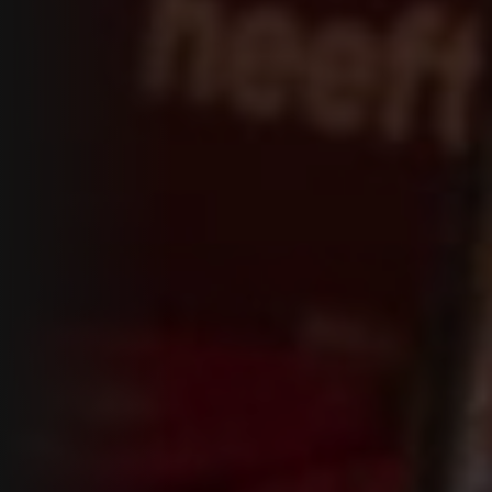
Tea time
Wine/Beer Time
Food on wood