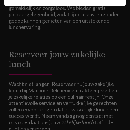
Bij Madame Delicieux maken we zakelijk lunchen
gemakkelijk en zorgeloos. We bieden gratis
parkeergelegenheid, zodat jij en je gasten zonder
gedoe kunnen genieten van een uitstekende
lunchervaring.
Reserveer jouw zakelijke
lunch
Wacht niet langer! Reserveer nu jouw zakelijke
lunch bij Madame Delicieux en trakteer jezelf en
je zakelijke relaties op een culinair festijn. Onze
attentievolle service en verrukkelijke gerechten
zullen ervoor zorgen dat jouw zakelijke lunch een
succes wordt. Neem vandaag nog contact met
ons op en laat ons jouw
zakelijke lunch
tot in de
puntjes verzorgen!