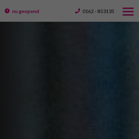
nu geopend
0162 - 853135