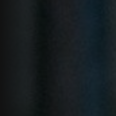
Tea time
Wine/Beer Time
Food on wood