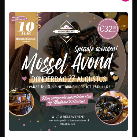
Professionele service voor
een vlotte zakelijke lunch
Onze toegewijde medewerkers staan klaar om jou
en je zakelijke gezelschap te verwelkomen en te
bedienen met professionele en attente service.
We begrijpen dat tijd kostbaar is tijdens zakelijke
afspraken, daarom zorgen we voor een vlotte
bediening zodat je lunch soepel verloopt.
Gratis parkeren tijdens jullie
zakelijke lunch