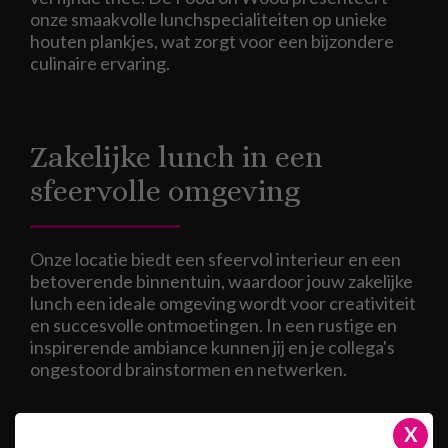
onze smaakvolle lunchspecialiteiten op unieke
houten plankjes, wat zorgt voor een bijzondere
culinaire ervaring.
Zakelijke lunch in een
sfeervolle omgeving
Onze locatie biedt een sfeervol interieur en een
betoverende binnentuin, waardoor jouw zakelijke
lunch een ideale omgeving wordt voor creativiteit
en succesvolle ontmoetingen. In een rustige en
inspirerende ambiance kunnen jij en je collega's
ongestoord brainstormen en netwerken.
X